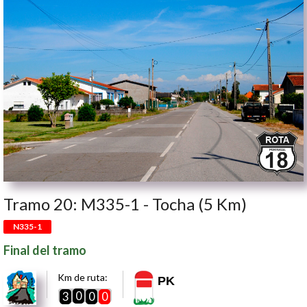
Tramo 20: M335-1 - Tocha (5 Km)
N335-1
Final del tramo
Km de ruta:
PK
0
3
0
0