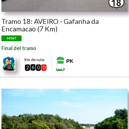
Tramo 18: AVEIRO - Gafanha da
Encamacao (7 Km)
M587
Final del tramo
Km de ruta:
PK
6
2
0
0