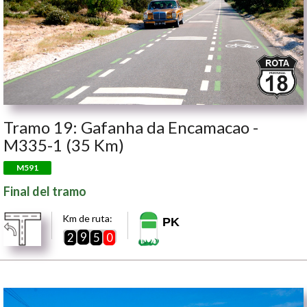
Tramo 19: Gafanha da Encamacao -
M335-1 (35 Km)
M591
Final del tramo
Km de ruta:
PK
9
2
5
0