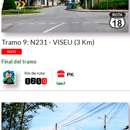
Tramo 9: N231 - VISEU (3 Km)
N231
Final del tramo
Km de ruta:
PK
2
1
5
0