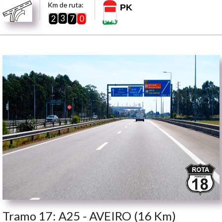
Km de ruta:
PK
3
2
7
0
Tramo 17: A25 - AVEIRO (16 Km)