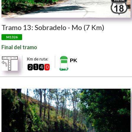
Tramo 13: Sobradelo - Mo (7 Km)
M1326
Final del tramo
Km de ruta:
PK
1
2
4
0