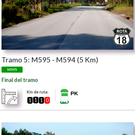
Tramo 5: M595 - M594 (5 Km)
M595
Final del tramo
Km de ruta:
PK
1
1
1
0