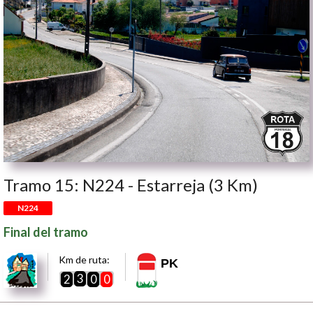
Tramo 15: N224 - Estarreja (3 Km)
N224
Final del tramo
Km de ruta:
PK
3
2
0
0