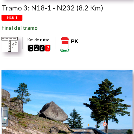
Tramo 3: N18-1 - N232 (8.2 Km)
N18-1
Final del tramo
Km de ruta:
PK
2
0
6
2