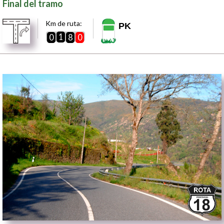
Final del tramo
Km de ruta:
PK
1
0
8
0