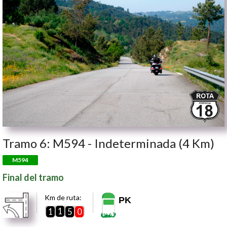
Tramo 6: M594 - Indeterminada (4 Km)
M594
Final del tramo
Km de ruta:
PK
1
1
5
0