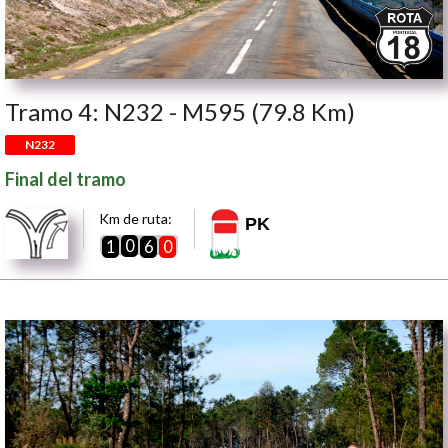
Tramo 4: N232 - M595 (79.8 Km)
N232
Final del tramo
Km de ruta:
PK
0
1
6
0