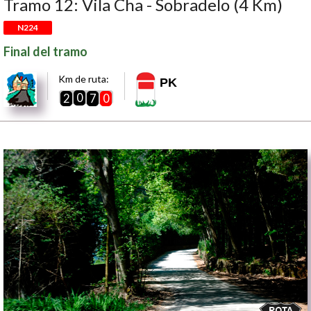
Tramo 12: Vila Cha - Sobradelo (4 Km)
N224
Final del tramo
Km de ruta:
PK
0
2
7
0