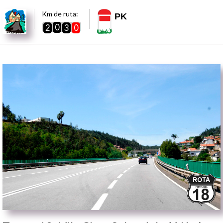
Km de ruta:
PK
0
2
3
0