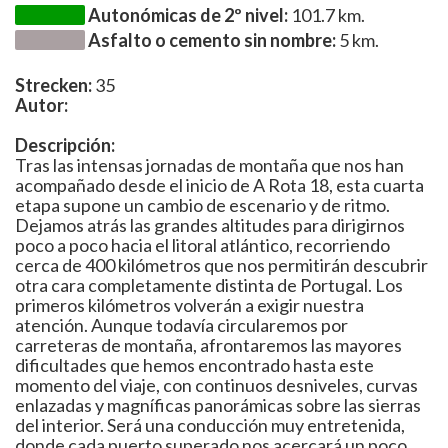
Autonómicas de 2º nivel:
101.7 km.
Asfalto o cemento sin nombre:
5 km.
Strecken:
35
Autor:
Descripción:
Tras las intensas jornadas de montaña que nos han
acompañado desde el inicio de A Rota 18, esta cuarta
etapa supone un cambio de escenario y de ritmo.
Dejamos atrás las grandes altitudes para dirigirnos
poco a poco hacia el litoral atlántico, recorriendo
cerca de 400 kilómetros que nos permitirán descubrir
otra cara completamente distinta de Portugal. Los
primeros kilómetros volverán a exigir nuestra
atención. Aunque todavía circularemos por
carreteras de montaña, afrontaremos las mayores
dificultades que hemos encontrado hasta este
momento del viaje, con continuos desniveles, curvas
enlazadas y magníficas panorámicas sobre las sierras
del interior. Será una conducción muy entretenida,
donde cada puerto superado nos acercará un poco