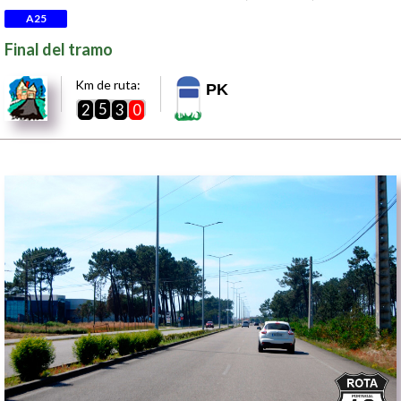
A25
Final del tramo
Km de ruta:
PK
5
2
3
0