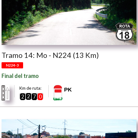
Tramo 14: Mo - N224 (13 Km)
N224-3
Final del tramo
Km de ruta:
PK
2
2
7
0