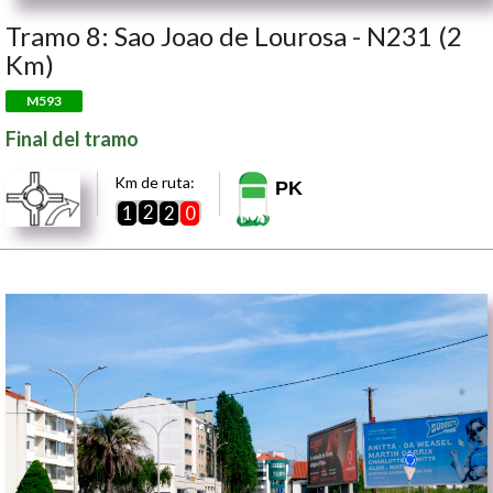
Tramo 8: Sao Joao de Lourosa - N231 (2
Km)
M593
Final del tramo
Km de ruta:
PK
2
1
2
0